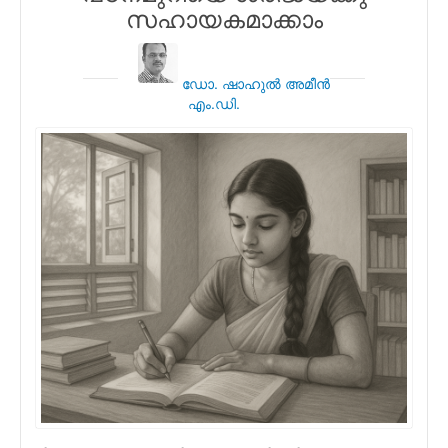
സഹായകമാക്കാം
ഡോ. ഷാഹുല്‍ അമീന്‍
എം.ഡി.