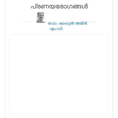
പ്രണയരോഗങ്ങള്‍
ഡോ. ഷാഹുല്‍ അമീന്‍
എം.ഡി.