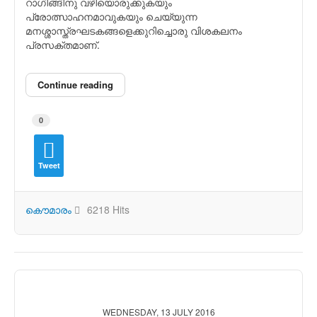
റാഗിങ്ങിനു വഴിയൊരുക്കുകയും
പ്രോത്സാഹനമാവുകയും ചെയ്യുന്ന
മനശ്ശാസ്ത്രഘടകങ്ങളെക്കുറിച്ചൊരു വിശകലനം
പ്രസക്തമാണ്.
Continue reading
0
Tweet
കൌമാരം
6218 Hits
WEDNESDAY, 13 JULY 2016