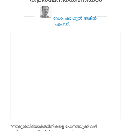
ഡോ. ഷാഹുല്‍ അമീന്‍
എം.ഡി.
“സ്‌കൂള്‍വിദ്യാര്‍ത്ഥിനികളെ ഫേസ്ബുക്ക് വഴി