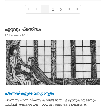
1
2
3
First Page
Previous Page
Next Page
Last Page
ഏറ്റവും പ്രസിദ്ധം
25 February 2014
പ്രണയികളുടെ മനശ്ശാസ്ത്രം
പ്രണയം എന്ന വിഷയം കാലങ്ങളായി എഴുത്തുകാരുടെയും
തത്വചിന്തകരുടെയും സാധാരണക്കാരുടെയുമൊക്കെ