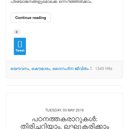
പ്രയോജനങ്ങളുമൊക്കെ ഒന്നറിഞ്ഞിരിക്കാം.
Continue reading
0
Tweet
യൌവനം
കൌമാരം
ദൈനംദിന ജീവിതം
1345 Hits
TUESDAY, 03 MAY 2016
പഠനത്തകരാറുകള്‍:
തിരിച്ചറിയാം, ലഘൂകരിക്കാം