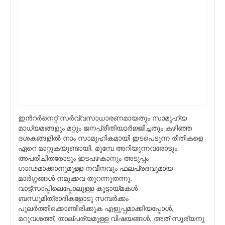
ഇന്‍റർനെറ്റ് സർവ്വസാധാരണമായതും സാമൂഹ്യ
മാധ്യമങ്ങളും മറ്റും ജനപ്രീതിയാർജ്ജിച്ചതും കഴിഞ്ഞ
ദശകങ്ങളിൽ നാം സാമൂഹികമായി ഇടപെടുന്ന രീതികളെ
ഏറെ മാറ്റുകയുണ്ടായി. മുമ്പേ അറിയുന്നവരോടും
അപരിചിതരോടും ഇടപഴകാനും അടുപ്പം
ഗാഢമാക്കാനുമുള്ള നവീനവും ഫലപ്രദവുമായ
മാർഗ്ഗങ്ങൾ നമുക്കവ തുറന്നുതന്നു.
വാട്ട്സാപ്പിലെപ്പോലുള്ള കൂട്ടായ്മകൾ
ബന്ധുമിത്രാദികളോടു സമ്പർക്കം
പുലർത്തിക്കൊണ്ടിരിക്കുക എളുപ്പമാക്കിയപ്പോൾ,
മറുവശത്ത്, താല്പര്യമുള്ള വിഷയങ്ങൾ, അത് സൂര്യനു