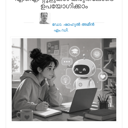
ഉപയോഗിക്കാം
ഡോ. ഷാഹുല്‍ അമീന്‍
എം.ഡി.