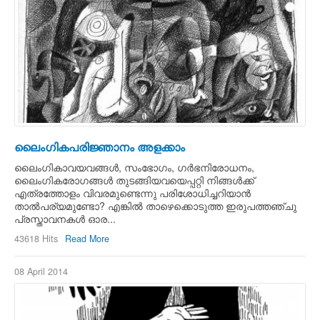
ലൈംഗികപരിജ്ഞാനം അളക്കാം
ലൈംഗികാവയവങ്ങള്‍, സംഭോഗം, ഗര്‍ഭനിരോധനം,
ലൈംഗികരോഗങ്ങള്‍ തുടങ്ങിയവയെപ്പറ്റി നിങ്ങള്‍ക്ക്
എത്രത്തോളം വിവരമുണ്ടെന്നു പരിശോധിച്ചറിയാന്‍
താല്‍പര്യമുണ്ടോ? എങ്കില്‍ താഴെക്കൊടുത്ത ഇരുപത്തഞ്ചു
പ്രസ്താവനകള്‍ ഓര...
43618 Hits
Read More
08 April 2014