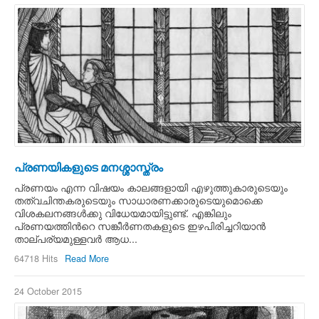
പ്രണയികളുടെ മനശ്ശാസ്ത്രം
പ്രണയം എന്ന വിഷയം കാലങ്ങളായി എഴുത്തുകാരുടെയും
തത്വചിന്തകരുടെയും സാധാരണക്കാരുടെയുമൊക്കെ
വിശകലനങ്ങള്‍ക്കു വിധേയമായിട്ടുണ്ട്. എങ്കിലും
പ്രണയത്തിന്‍റെ സങ്കീര്‍ണതകളുടെ ഇഴപിരിച്ചറിയാന്‍
താല്പര്യമുള്ളവര്‍ ആധ...
64718 Hits
Read More
24 October 2015