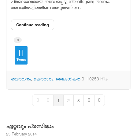
പ്രണയവുമായി ബന്ധപ്പെട്ടു നിലവിലുണ്ടു താനും.
അവയില്‍ച്ചിലതിനെ അടുത്തറിയാം.
Continue reading
0
Tweet
യൌവനം
കൌമാരം
ലൈംഗികത
10253 Hits
1
2
3
First Page
Previous Page
Next Page
Last Page
ഏറ്റവും പ്രസിദ്ധം
25 February 2014