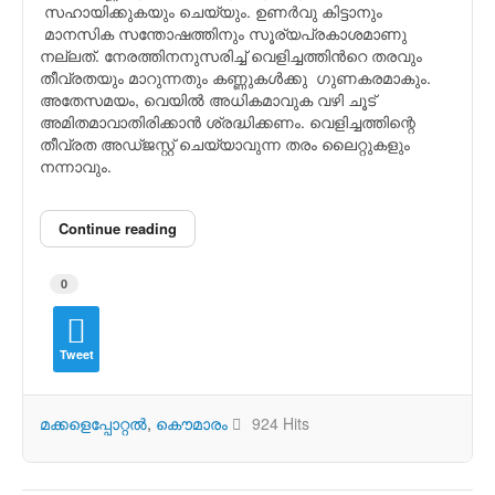
സഹായിക്കുകയും ചെയ്യും. ഉണർവു കിട്ടാനും
മാനസിക സന്തോഷത്തിനും സൂര്യപ്രകാശമാണു
നല്ലത്. നേരത്തിനനുസരിച്ച് വെളിച്ചത്തിൻറെ തരവും
തീവ്രതയും മാറുന്നതും കണ്ണുകൾക്കു ഗുണകരമാകും.
അതേസമയം, വെയിൽ അധികമാവുക വഴി ചൂട്
അമിതമാവാതിരിക്കാൻ ശ്രദ്ധിക്കണം. വെളിച്ചത്തിന്റെ
തീവ്രത അഡ്ജസ്റ്റ് ചെയ്യാവുന്ന തരം ലൈറ്റുകളും
നന്നാവും.
Continue reading
0
Tweet
മക്കളെപ്പോറ്റല്‍
കൌമാരം
924 Hits