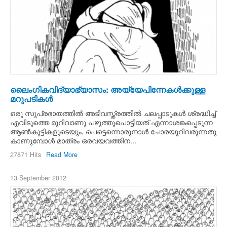
ലൈംഗികവിദ്യാഭ്യാസം: അയ്യേപിന്നേകള്‍ക്കുള്ള
മറുപടികള്‍
ഒരു സുപ്രഭാതത്തില്‍ അടിവസ്ത്രത്തില്‍ ചലപ്പാടുകള്‍ ശ്രദ്ധിച്ച്
എവിടുത്തെ മുറിവാണു പഴുത്തുപൊട്ടിയത് എന്നാശങ്കപ്പെടുന്ന
ആണ്‍കുട്ടികളുടെയും, പെട്ടെന്നൊരുനാള്‍ ചോരയൂറിവരുന്നതു
കാണുമ്പോള്‍ മാത്രം ഒരവയവത്തിന...
27871 Hits
Read More
13 September 2012