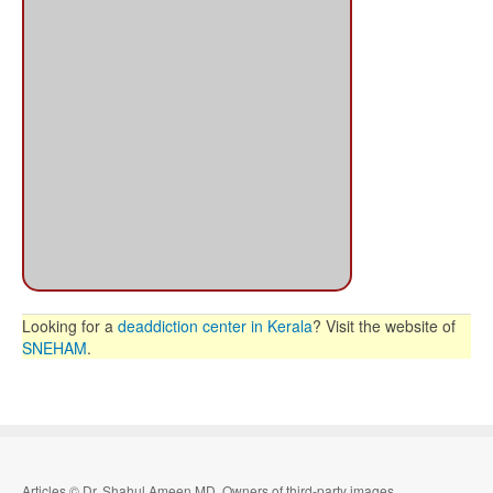
Looking for a
deaddiction center in Kerala
? Visit the website of
SNEHAM
.
Articles
©
Dr. Shahul Ameen MD. Owners of third-party images