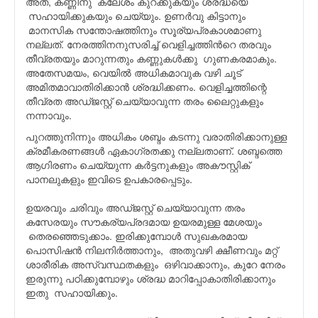
അത്, കണ്ണിനു ക്ലേശം കുറക്കുകയും ശ്രദ്ധയെ
സഹായിക്കുകയും ചെയ്യും. ഉണർവു കിട്ടാനും
മാനസിക സന്തോഷത്തിനും സൂര്യപ്രകാശമാണു
നല്ലത്. നേരത്തിനനുസരിച്ച് വെളിച്ചത്തിൻറെ തരവും
തീവ്രതയും മാറുന്നതും കണ്ണുകൾക്കു ഗുണകരമാകും.
അതേസമയം, വെയിൽ അധികമാവുക വഴി ചൂട്
അമിതമാവാതിരിക്കാൻ ശ്രദ്ധിക്കണം. വെളിച്ചത്തിന്റെ
തീവ്രത അഡ്ജസ്റ്റ് ചെയ്യാവുന്ന തരം ലൈറ്റുകളും
നന്നാവും.
പുറത്തുനിന്നും അധികം ശബ്ദം കടന്നു വരാതിരിക്കാനുള്ള
ക്രമീകരണങ്ങൾ ഏകാഗ്രതക്കു നല്ലതാണ്. ശബ്ദത്തെ
ആഗിരണം ചെയ്യുന്ന കർട്ടനുകളും അകൗസ്റ്റിക്
പാനലുകളും ഇവിടെ ഉപകാരപ്പെടും.
ഉയരവും ചരിവും അഡ്ജസ്റ്റ് ചെയ്യാവുന്ന തരം
കസേരയും സൗകര്യപ്രദമായ ഉയരമുള്ള മേശയും
തെരഞ്ഞെടുക്കാം. ഇരിക്കുമ്പോൾ സുഖകരമായ
പൊസിഷൻ നിലനിർത്താനും, അതുവഴി ക്ഷീണവും മറ്റ്
ശാരീരിക അസ്വസ്ഥതകളും ഒഴിവാക്കാനും, കുറേ നേരം
ഇരുന്നു പഠിക്കുമ്പോഴും ശ്രദ്ധ മാറിപ്പോകാതിരിക്കാനും
ഇതു സഹായിക്കും.