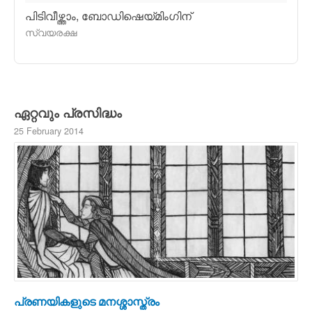
പിടിവീഴ്ത്താം, ബോഡിഷെയ്മിംഗിന്
സ്വയരക്ഷ
ഏറ്റവും പ്രസിദ്ധം
25 February 2014
പ്രണയികളുടെ മനശ്ശാസ്ത്രം