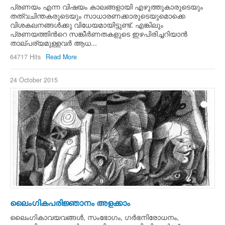
പ്രണയം എന്ന വിഷയം കാലങ്ങളായി എഴുത്തുകാരുടെയും
തത്വചിന്തകരുടെയും സാധാരണക്കാരുടെയുമൊക്കെ
വിശകലനങ്ങള്‍ക്കു വിധേയമായിട്ടുണ്ട്. എങ്കിലും
പ്രണയത്തിന്‍റെ സങ്കീര്‍ണതകളുടെ ഇഴപിരിച്ചറിയാന്‍
താല്പര്യമുള്ളവര്‍ ആധ...
64717 Hits
Read More
24 October 2015
ലൈംഗികപരിജ്ഞാനം അളക്കാം
ലൈംഗികാവയവങ്ങള്‍, സംഭോഗം, ഗര്‍ഭനിരോധനം,