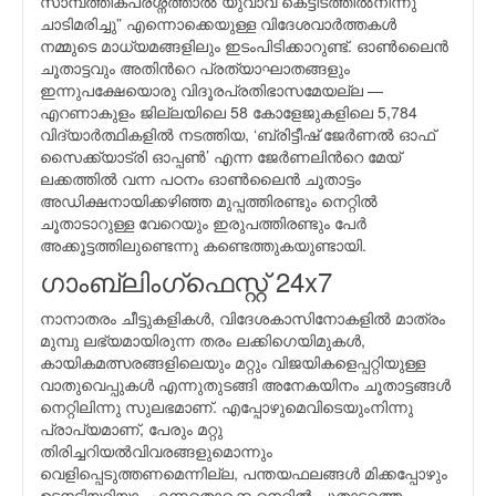
സാമ്പത്തികപ്രശ്നത്താല്‍ യുവാവ് കെട്ടിടത്തില്‍നിന്നു
ചാടിമരിച്ചു” എന്നൊക്കെയുള്ള വിദേശവാര്‍ത്തകള്‍
നമ്മുടെ മാധ്യമങ്ങളിലും ഇടംപിടിക്കാറുണ്ട്. ഓണ്‍ലൈന്‍
ചൂതാട്ടവും അതിന്‍റെ പ്രത്യാഘാതങ്ങളും
ഇന്നുപക്ഷേയൊരു വിദൂരപ്രതിഭാസമേയല്ല —
എറണാകുളം ജില്ലയിലെ 58 കോളേജുകളിലെ 5,784
വിദ്യാര്‍ത്ഥികളില്‍ നടത്തിയ, ‘ബ്രിട്ടീഷ് ജേര്‍ണല്‍ ഓഫ്
സൈക്ക്യാട്രി ഓപ്പണ്‍’ എന്ന ജേര്‍ണലിന്‍റെ മേയ്
ലക്കത്തില്‍ വന്ന പഠനം ഓണ്‍ലൈന്‍ ചൂതാട്ടം
അഡിക്ഷനായിക്കഴിഞ്ഞ മുപ്പത്തിരണ്ടും നെറ്റില്‍
ചൂതാടാറുള്ള വേറെയും ഇരുപത്തിരണ്ടും പേര്‍
അക്കൂട്ടത്തിലുണ്ടെന്നു കണ്ടെത്തുകയുണ്ടായി.
ഗാംബ്ലിംഗ്ഫെസ്റ്റ് 24x7
നാനാതരം ചീട്ടുകളികള്‍, വിദേശകാസിനോകളില്‍ മാത്രം
മുമ്പു ലഭ്യമായിരുന്ന തരം ലക്കിഗെയിമുകള്‍,
കായികമത്സരങ്ങളിലെയും മറ്റും വിജയികളെപ്പറ്റിയുള്ള
വാതുവെപ്പുകള്‍ എന്നുതുടങ്ങി അനേകയിനം ചൂതാട്ടങ്ങള്‍
നെറ്റിലിന്നു സുലഭമാണ്. എപ്പോഴുമെവിടെയുംനിന്നു
പ്രാപ്യമാണ്, പേരും മറ്റു
തിരിച്ചറിയല്‍വിവരങ്ങളുമൊന്നും
വെളിപ്പെടുത്തണമെന്നില്ല, പന്തയഫലങ്ങള്‍ മിക്കപ്പോഴും
ഉടനടിയറിയാം എന്നതൊക്കെ നെറ്റില്‍ ചൂതാട്ടത്തെ