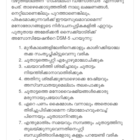
വഴുതിയാലതിന് “ഗാംബ്ലിംഗ് ഡിസോര്‍ഡര്‍” എന്നാണു
പേര്. താഴെക്കൊടുത്തതില്‍ നാലു ലക്ഷണങ്ങള്‍,
നെറ്റിലാണെങ്കിലും പുറത്താണെങ്കിലും,
പ്രകടമാക്കുന്നവര്‍ക്ക് ഈയസുഖമാവാമെന്ന്
മനോരോഗങ്ങളുടെ നിര്‍വചനപ്പട്ടികകളില്‍ ഏറ്റവും
പുതുതായ അമേരിക്കന്‍ സൈക്ക്യാട്രിക്ക്
അസോസിയേഷന്‍റെ DSM-5 പറയുന്നു:
മുന്‍കാലങ്ങളിലേതിനെക്കാളും കാശിറക്കിയാലേ
തക്ക സംതൃപ്തികിട്ടൂവെന്നു വരിക
ചൂതാട്ടത്തെപ്പറ്റി എപ്പോഴുമാലോചിക്കുക
പലയാവര്‍ത്തി ശ്രമിച്ചാലും ചൂതാട്ടം
നിയന്ത്രിക്കാനാവാതിരിക്കുക
അതിനു ശ്രമിക്കുമ്പോഴൊക്കെ ദേഷ്യവും
അസ്വസ്ഥതയുമെല്ലാം തലപൊക്കുക
ചൂതാട്ടത്തെ മനോവൈഷമ്യങ്ങള്‍ക്കൊരു
മരുന്നായുപയോഗിക്കുക
ഏറെ പണം കൈമോശം വന്നാലും അതൊക്കെ
തിരിച്ചുപിടിക്കാമെന്ന വ്യാമോഹവുംവെച്ച്
പിന്നെയും ചൂതാടാനിറങ്ങുക
എന്തുമാത്രം സമയവും സമ്പത്തും ചൂതാട്ടത്തിനു
തുലയ്ക്കുന്നുവെന്നതിനെപ്പറ്റി
ബന്ധുമിത്രാദികളോടു കള്ളം പറയേണ്ടി വരിക