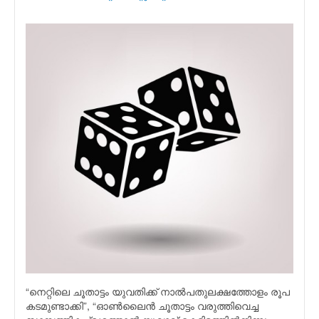
“നെറ്റിലെ ചൂതാട്ടം യുവതിക്ക് നാല്‍പതുലക്ഷത്തോളം രൂപ
കടമുണ്ടാക്കി”, “ഓണ്‍ലൈന്‍ ചൂതാട്ടം വരുത്തിവെച്ച