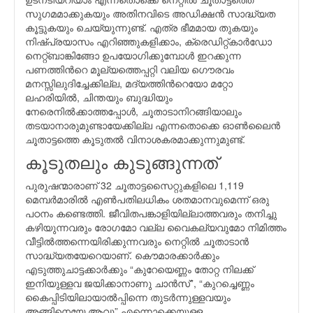
സുഗമമാക്കുകയും അതിനവിടെ അഡിക്ഷന്‍ സാദ്ധ്യത
കൂട്ടുകയും ചെയ്യുന്നുണ്ട്. എത്ര ഭീമമായ തുകയും
നിഷ്പ്രയാസം എറിഞ്ഞുകളിക്കാം, ക്രെഡിറ്റ്കാര്‍ഡോ
നെറ്റ്ബാങ്കിങ്ങോ ഉപയോഗിക്കുമ്പോള്‍ ഇറക്കുന്ന
പണത്തിന്‍റെ മൂല്യത്തെപ്പറ്റി വലിയ ഗൌരവം
മനസ്സിലുദിച്ചേക്കില്ല, മദ്യത്തിന്‍റെയോ മറ്റോ
ലഹരിയില്‍, ചിന്തയും ബുദ്ധിയും
നേരെനില്‍ക്കാത്തപ്പോള്‍, ചൂതാടാനിറങ്ങിയാലും
തടയാനാരുമുണ്ടായേക്കില്ല എന്നതൊക്കെ ഓണ്‍ലൈന്‍
ചൂതാട്ടത്തെ കൂടുതല്‍ വിനാശകരമാക്കുന്നുമുണ്ട്.
കൂടുതലും കുടുങ്ങുന്നത്
പുരുഷന്മാരാണ് 32 ചൂതാട്ടസൈറ്റുകളിലെ 1,119
മെമ്പര്‍മാരില്‍ എണ്‍പതിലധികം ശതമാനവുമെന്ന് ഒരു
പഠനം കണ്ടെത്തി. ജീവിതപങ്കാളിയില്ലാത്തവരും തനിച്ചു
കഴിയുന്നവരും രോഗമോ വല്ല വൈകല്യവുമോ നിമിത്തം
വീട്ടില്‍ത്തന്നെയിരിക്കുന്നവരും നെറ്റില്‍ ചൂതാടാന്‍
സാദ്ധ്യതയേറെയാണ്. കൌമാരക്കാര്‍ക്കും
എടുത്തുചാട്ടക്കാര്‍ക്കും “കുറേയെണ്ണം തോറ്റ നിലക്ക്
ഇനിയുള്ളവ ജയിക്കാനാണു ചാന്‍സ്”, “കുറച്ചെണ്ണം
കൈപ്പിടിയിലായാല്‍പ്പിന്നെ തുടര്‍ന്നുള്ളവയും
അങ്ങിനെയേ ആവൂ” എന്നൊക്കെയുള്ള,