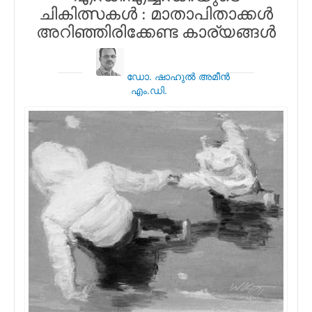
ചികിത്സകള്‍ : മാതാപിതാക്കള്‍
അറിഞ്ഞിരിക്കേണ്ട കാര്യങ്ങള്‍
ഡോ. ഷാഹുല്‍ അമീന്‍
എം.ഡി.