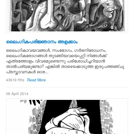
ലൈംഗികപരിജ്ഞാനം അളക്കാം
ലൈംഗികാവയവങ്ങള്‍, സംഭോഗം, ഗര്‍ഭനിരോധനം,
ലൈംഗികരോഗങ്ങള്‍ തുടങ്ങിയവയെപ്പറ്റി നിങ്ങള്‍ക്ക്
എത്രത്തോളം വിവരമുണ്ടെന്നു പരിശോധിച്ചറിയാന്‍
താല്‍പര്യമുണ്ടോ? എങ്കില്‍ താഴെക്കൊടുത്ത ഇരുപത്തഞ്ചു
പ്രസ്താവനകള്‍ ഓര...
43619 Hits
Read More
08 April 2014