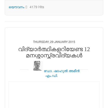
യൌവനം
4179 Hits
THURSDAY, 29 JANUARY 2015
വിദ്യാര്‍ത്ഥികളറിയേണ്ട 12
മനശ്ശാസ്ത്രവിദ്യകള്‍
ഡോ. ഷാഹുല്‍ അമീന്‍
എം.ഡി.