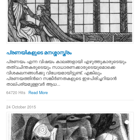
പ്രണയികളുടെ മനശ്ശാസ്ത്രം
പ്രണയം എന്ന വിഷയം കാലങ്ങളായി എഴുത്തുകാരുടെയും
തത്വചിന്തകരുടെയും സാധാരണക്കാരുടെയുമൊക്കെ
വിശകലനങ്ങള്‍ക്കു വിധേയമായിട്ടുണ്ട്. എങ്കിലും
പ്രണയത്തിന്‍റെ സങ്കീര്‍ണതകളുടെ ഇഴപിരിച്ചറിയാന്‍
താല്പര്യമുള്ളവര്‍ ആധ...
64720 Hits
Read More
24 October 2015