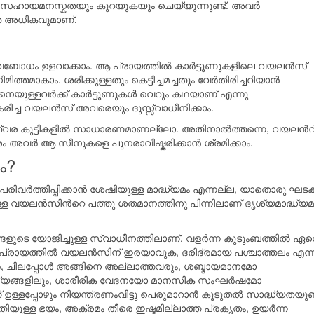
രസഹായമനസ്കതയും കുറയുകയും ചെയ്യുന്നുണ്ട്. അവര്‍
യത അധികവുമാണ്.
്വബോധം ഉളവാക്കാം. ആ പ്രായത്തില്‍ കാര്‍ട്ടൂണുകളിലെ വയലന്‍സ്
ിത്തമാകാം. ശരിക്കുള്ളതും കെട്ടിച്ചമച്ചതും വേര്‍തിരിച്ചറിയാന്‍
െയുള്ളവര്‍ക്ക് കാര്‍ട്ടൂണുകള്‍ വെറും കഥയാണ്‌ എന്നു
രീകരിച്ച വയലന്‍സ് അവരെയും ദുസ്സ്വാധീനിക്കാം.
 ത്വര കുട്ടികളില്‍ സാധാരണമാണല്ലോ. അതിനാല്‍ത്തന്നെ, വയലന്‍റ
േരം അവര്‍ ആ സീനുകളെ പുനരാവിഷ്കരിക്കാന്‍ ശ്രമിക്കാം.
ം?
ര്‍ത്തിപ്പിക്കാന്‍ ശേഷിയുള്ള മാദ്ധ്യമം എന്നല്ല, യാതൊരു ഘട
ുള്ള വയലന്‍സിന്‍റെ പത്തു ശതമാനത്തിനു പിന്നിലാണ് ദൃശ്യമാദ്ധ്യമ
ുടെ യോജിച്ചുള്ള സ്വാധീനത്തിലാണ്. വളര്‍ന്ന കുടുംബത്തില്‍ ഏറ
െറുപ്രായത്തില്‍ വയലന്‍സിന് ഇരയാവുക, ദരിദ്രമായ പശ്ചാത്തലം എന്
‍, ചിലപ്പോള്‍ അങ്ങിനെ അല്ലാത്തവരും, ശബ്ദായമാനമോ
്യങ്ങളിലും, ശാരീരിക വേദനയോ മാനസിക സംഘര്‍ഷമോ
ഉള്ളപ്പോഴും നിയന്ത്രണംവിട്ടു പെരുമാറാന്‍ കൂടുതല്‍ സാദ്ധ്യതയുണ്ട
ുള്ള ഭയം, അക്രമം തീരെ ഇഷ്ടമില്ലാത്ത പ്രകൃതം, ഉയര്‍ന്ന