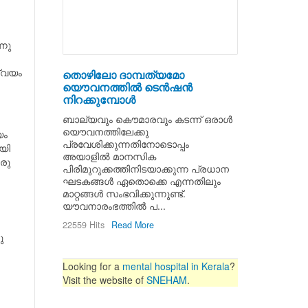
്നു
സ്വയം
തൊഴിലോ ദാമ്പത്യമോ
യൌവനത്തില്‍ ടെന്‍ഷന്‍
നിറക്കുമ്പോള്‍
ബാല്യവും കൌമാരവും കടന്ന്‍ ഒരാള്‍
യൌവനത്തിലേക്കു
യം
പ്രവേശിക്കുന്നതിനോടൊപ്പം
ായി
അയാളില്‍ മാനസിക
രു
പിരിമുറുക്കത്തിനിടയാക്കുന്ന പ്രധാന
ഘടകങ്ങള്‍ ഏതൊക്കെ എന്നതിലും
മാറ്റങ്ങള്‍ സംഭവിക്കുന്നുണ്ട്.
യൗവനാരംഭത്തില്‍ പ...
22559 Hits
Read More
ു
Looking for a
mental hospital in Kerala
?
Visit the website of
SNEHAM
.