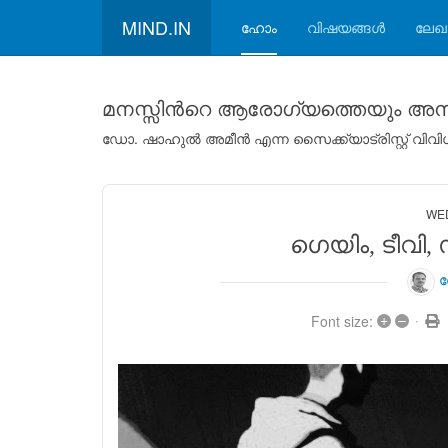
MIND.IN
ഹോം
വിഷയങ്ങള്‍
ലേഖ
മനസ്സിന്‍റെ ആരോഗ്യത്തെയും അനാ
ഡോ. ഷാഹുല്‍ അമീന്‍ എന്ന സൈക്ക്യാട്രിസ്റ്റ് വ
WED
ഗെയിം, ടീവി, 
ഡ
+
–
Font size: