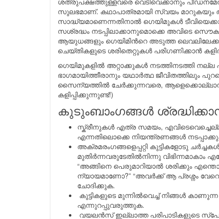
ശത്രുപക്ഷത്തുള്ളവരെ വെടിവെക്കാനും പീഡനമേല്
സുലഭമാണ്. കഥാപാത്രമായി സ്വയം മാറുകയും അ
സാദ്ധ്യമാണെന്നതിനാല്‍ ഗെയിമുകള്‍ ടീവിയെക്കാ
സശ്രദ്ധം നടപ്പിലാക്കാനുമൊക്കെ അവിടെ സൌകര്
ആയുധങ്ങളും ഗെയിമിന്‍റെ അടുത്ത ലെവലിലേക
ചെയ്തികളുടെ ശരിതെറ്റുകള്‍ പരിഗണിക്കാന്‍ കളിത്ത
ഗെയിമുകളില്‍ അറ്റാക്കുകള്‍ നടത്തിനടത്തി നല
ഭാഗമായിത്തീരാനും യഥാര്‍ത്ഥ ജീവിതത്തിലും പുറത
സൈന്യത്തില്‍ ചേര്‍ക്കുന്നവരെ, ആളെക്കൊല്ലാന
കളിപ്പിക്കുന്നുണ്ട്!)
കുടുംബാംഗങ്ങള്‍ ശ്രദ്ധിക്കാന
സ്ക്രീനുകള്‍ എത്ര സമയം, എവിടെവെച്ചെല്
എന്നതിലൊക്കെ നിയന്ത്രണങ്ങള്‍ നടപ്പാക്കു
അക്രമരംഗങ്ങളെപ്പറ്റി കുട്ടികളോടു ചര്‍ച്ചക
മുതിര്‍ന്നവരുടേതില്‍നിന്നു വിഭിന്നമാകാം
“അങ്ങിനെ പെരുമാറിയാല്‍ ശരിക്കും എന്തൊക്
ന്യായമാണോ?” “അവര്‍ക്ക് ആ പ്രശ്നം വേറ
ചോദിക്കുക.
കുട്ടികളുടെ മുന്നില്‍വെച്ച് നിങ്ങള്‍ കാണു
എന്നുറപ്പുവരുത്തുക.
വയലന്‍സ് ഇല്ലാത്ത പരിപാടികളുടെ സ്പോണ