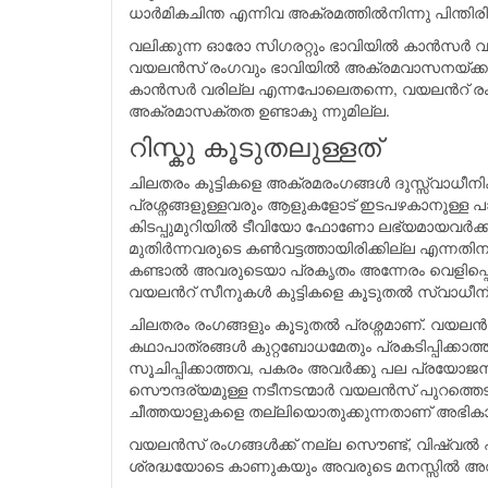
ധാര്‍മികചിന്ത എന്നിവ അക്രമത്തില്‍നിന്നു പിന്തിരി
വലിക്കുന്ന ഓരോ സിഗരറ്റും ഭാവിയില്‍ കാന്‍സര്‍ 
വയലന്‍സ് രംഗവും ഭാവിയില്‍ അക്രമവാസനയ്ക്കുള്ള 
കാന്‍സര്‍ വരില്ല എന്നപോലെതന്നെ, വയലന്‍റ് രംഗ
അക്രമാസക്തത ഉണ്ടാകു ന്നുമില്ല.
റിസ്കു കൂടുതലുള്ളത്
ചിലതരം കുട്ടികളെ അക്രമരംഗങ്ങള്‍ ദുസ്സ്വാധ
പ്രശ്നങ്ങളുള്ളവരും ആളുകളോട് ഇടപഴകാനുള്ള പാടവ
കിടപ്പുമുറിയില്‍ ടീവിയോ ഫോണോ ലഭ്യമായവര്‍ക്കും
മുതിര്‍ന്നവരുടെ കണ്‍വട്ടത്തായിരിക്കില്ല എന്
കണ്ടാല്‍ അവരുടെയാ പ്രകൃതം അന്നേരം വെളിപ്പെടാന
വയലന്‍റ് സീനുകള്‍ കുട്ടികളെ കൂടുതല്‍ സ്വാധീനി
ചിലതരം രംഗങ്ങളും കൂടുതല്‍ പ്രശ്നമാണ്. വയലന്‍
കഥാപാത്രങ്ങള്‍ കുറ്റബോധമേതും പ്രകടിപ്പിക്കാത്ത
സൂചിപ്പിക്കാത്തവ, പകരം അവര്‍ക്കു പല പ്രയോജന
സൌന്ദര്യമുള്ള നടീനടന്മാര്‍ വയലന്‍സ് പുറത്
ചീത്തയാളുകളെ തല്ലിയൊതുക്കുന്നതാണ് അഭികാമ
വയലന്‍സ് രംഗങ്ങള്‍ക്ക് നല്ല സൌണ്ട്, വിഷ്വല്‍ എ
ശ്രദ്ധയോടെ കാണുകയും അവരുടെ മനസ്സില്‍ അവ