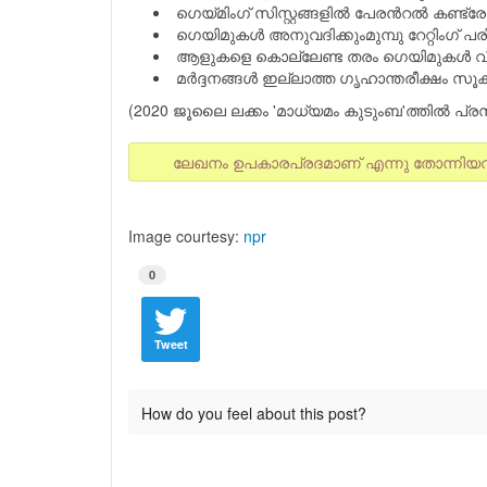
ഗെയ്മിംഗ് സിസ്റ്റങ്ങളില്‍ പേരന്‍റല്‍ കണ്
ഗെയിമുകള്‍ അനുവദിക്കുംമുമ്പു റേറ്റിംഗ്
ആളുകളെ കൊല്ലേണ്ട തരം ഗെയിമുകള്‍ വി
മര്‍ദ്ദനങ്ങള്‍ ഇല്ലാത്ത ഗൃഹാന്തരീക്ഷം സൂക്
(2020 ജൂലൈ ലക്കം 'മാധ്യമം കുടുംബ'ത്തില്‍ പ്രസി
ലേഖനം ഉപകാരപ്രദമാണ് എന്നു തോന്നിയവര്‍ ഇ
Image courtesy:
npr
0
Tweet
How do you feel about this post?