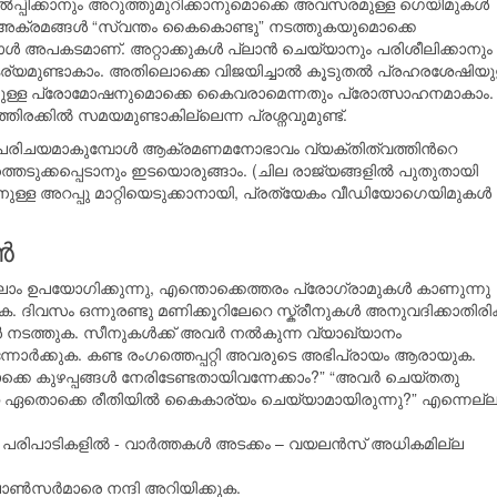
‍പ്പിക്കാനും അറുത്തുമുറിക്കാനുമൊക്കെ അവസരമുള്ള ഗെയിമുകള്‍
ക്രമങ്ങള്‍ “സ്വന്തം കൈകൊണ്ടു” നടത്തുകയുമൊക്കെ
ള്‍ അപകടമാണ്. അറ്റാക്കുകള്‍ പ്ലാന്‍ ചെയ്യാനും പരിശീലിക്കാനും
യമുണ്ടാകാം. അതിലൊക്കെ വിജയിച്ചാല്‍ കൂടുതല്‍ പ്രഹരശേഷിയു
്കുള്ള പ്രോമോഷനുമൊക്കെ കൈവരാമെന്നതും പ്രോത്സാഹനമാകാം.
ിരക്കില്‍ സമയമുണ്ടാകില്ലെന്ന പ്രശ്നവുമുണ്ട്.
്ല പരിചയമാകുമ്പോള്‍ ആക്രമണമനോഭാവം വ്യക്തിത്വത്തിന്‍റെ
്തെടുക്കപ്പെടാനും ഇടയൊരുങ്ങാം. (ചില രാജ്യങ്ങളില്‍ പുതുതായി
ുള്ള അറപ്പു മാറ്റിയെടുക്കാനായി, പ്രത്യേകം വീഡിയോഗെയിമുകള്‍
്‍
ലാം ഉപയോഗിക്കുന്നു, എന്തൊക്കെത്തരം പ്രോഗ്രാമുകള്‍ കാണുന്നു
ക. ദിവസം ഒന്നുരണ്ടു മണിക്കൂറിലേറെ സ്ക്രീനുകള്‍ അനുവദിക്കാതിരിക
ള്‍ നടത്തുക. സീനുകള്‍ക്ക് അവര്‍ നല്‍കുന്ന വ്യാഖ്യാനം
 എന്നോര്‍ക്കുക. കണ്ട രംഗത്തെപ്പറ്റി അവരുടെ അഭിപ്രായം ആരായുക.
കെ കുഴപ്പങ്ങള്‍ നേരിടേണ്ടതായിവന്നേക്കാം?” “അവര്‍ ചെയ്തതു
െ ഏതൊക്കെ രീതിയില്‍ കൈകാര്യം ചെയ്യാമായിരുന്നു?” എന്നെല്ല
ന്ന പരിപാടികളില്‍ - വാര്‍ത്തകള്‍ അടക്കം – വയലന്‍സ് അധികമില്ല
്‍സര്‍മാരെ നന്ദി അറിയിക്കുക.