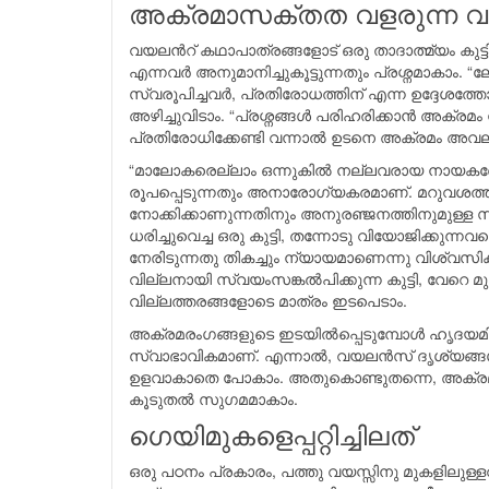
അക്രമാസക്തത വളരുന്ന വ
വയലന്‍റ് കഥാപാത്രങ്ങളോട് ഒരു താദാത്മ്യം കുട്
എന്നവര്‍ അനുമാനിച്ചുകൂട്ടുന്നതും പ്രശ്നമാകാം.
സ്വരൂപിച്ചവര്‍, പ്രതിരോധത്തിന് എന്ന ഉദ്ദേശത്
അഴിച്ചുവിടാം. “പ്രശ്നങ്ങള്‍ പരിഹരിക്കാന്‍ അക
പ്രതിരോധിക്കേണ്ടി വന്നാല്‍ ഉടനെ അക്രമം അവല
“മാലോകരെല്ലാം ഒന്നുകില്‍ നല്ലവരായ നായകരോ 
രൂപപ്പെടുന്നതും അനാരോഗ്യകരമാണ്. മറുവശത്തു
നോക്കിക്കാണുന്നതിനും അനുരഞ്ജനത്തിനുമുള്
ധരിച്ചുവെച്ച ഒരു കുട്ടി, തന്നോടു വിയോജിക്കുന
നേരിടുന്നതു തികച്ചും ന്യായമാണെന്നു വിശ്വസി
വില്ലനായി സ്വയംസങ്കല്‍പിക്കുന്ന കുട്ടി, വേറെ
വില്ലത്തരങ്ങളോടെ മാത്രം ഇടപെടാം.
അക്രമരംഗങ്ങളുടെ ഇടയില്‍പ്പെടുമ്പോള്‍ ഹൃദയമ
സ്വാഭാവികമാണ്. എന്നാല്‍, വയലന്‍സ് ദൃശ്യങ്ങള്‍ 
ഉളവാകാതെ പോകാം. അതുകൊണ്ടുതന്നെ, അക്രമങ്ങ
കൂടുതല്‍ സുഗമമാകാം.
ഗെയിമുകളെപ്പറ്റിച്ചിലത്
ഒരു പഠനം പ്രകാരം, പത്തു വയസ്സിനു മുകളിലുള്ളവ