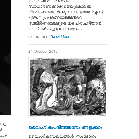
തത്വചിന്തകരുടെയും
സാധാരണക്കാരുടെയുമൊക്കെ
വിശകലനങ്ങള്‍ക്കു വിധേയമായിട്ടുണ്ട്.
എങ്കിലും പ്രണയത്തിന്‍റെ
സങ്കീര്‍ണതകളുടെ ഇഴപിരിച്ചറിയാന്‍
താല്പര്യമുള്ളവര്‍ ആധ...
64706 Hits
Read More
24 October 2015
്നു
ലൈംഗികപരിജ്ഞാനം അളക്കാം
്.
കള്‍
ലൈംഗികാവയവങ്ങള്‍, സംഭോഗം,