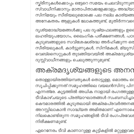
സ്ക്രീനുകള്‍ക്കൊപ്പം ഒട്ടേറെ സമയം ചെലവിടുന്ന
സ്വാധീനിക്കാനും മാതാപിതാക്കളേക്കാളും അദ്ധ്യാപക
സിനിമയും സീരിയലുമൊക്കെ പല നല്ല കാര്യങ്ങളും കു
അനേകതരം ആളുകള്‍ ലോകത്തുണ്ട്, മുതിര്‍ന്നവര
ദൃശ്യമാദ്ധ്യമങ്ങള്‍ക്കു പല ദൂഷ്യഫലങ്ങളും ഉണ
ലഹരിയുപയോഗം, ലൈംഗിക പരീക്ഷണങ്ങള്‍, പഠനത്തില
കുടുബങ്ങളുടെ സവിശേഷശ്രദ്ധ അര്‍ഹിക്കുന്ന ഒരു
സീരിയലുകള്‍, കാര്‍ട്ടൂണുകള്‍, സിനിമകള്‍, മ്യൂ
വെബ്സൈറ്റുകള്‍ തുടങ്ങിയവയില്‍ അക്രമദൃശ്യ
ദുസ്സ്വാധീനങ്ങളും ചെലുത്തുന്നുമുണ്ട്.
അക്രമദൃശ്യങ്ങളുടെ അനന്
തൊള്ളായിരത്തിയമ്പതുകള്‍ തൊട്ടുള്ള, മൊത്തം 
സൂചിപ്പിക്കുന്നത് സമൂഹത്തിലെ വയലന്‍സിനു പിന്ന
എന്നത്രേ. കൂട്ടത്തില്‍ അധിക നാളായി രംഗത്തുള
ടീവികാഴ്ചയുടെ പ്രത്യാഘാതങ്ങള്‍ സംബന്ധിച്ചാണ്.
കൌമാരത്തില്‍ കൂടുതലായി അക്രമപ്രവര്‍ത്തനങ്ങളില്‍ 
അറസ്റ്റിലാകാന്‍ സാദ്ധ്യത അമിതമാണ് എന്നൊക
നിലകൊണ്ടിരുന്ന സമൂഹങ്ങളില്‍ ടീവി രംഗപ്രവേശ
നിരീക്ഷണമുണ്ട്.
ഏറെനേരം ടീവി കാണാറുള്ള കുട്ടികളില്‍ മറ്റുള്ള