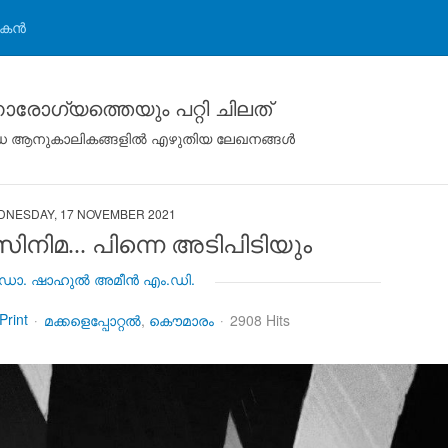
കന്‍
രോഗ്യത്തെയും പറ്റി ചിലത്
ിവിധ ആനുകാലികങ്ങളില്‍ എഴുതിയ ലേഖനങ്ങള്‍
NESDAY, 17 NOVEMBER 2021
സിനിമ... പിന്നെ അടിപിടിയും
ോ. ഷാഹുല്‍ അമീന്‍ എം.ഡി.
Print
മക്കളെപ്പോറ്റല്‍
കൌമാരം
2908 Hits