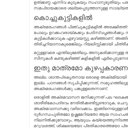
ഉത്ക്കണ്ഠ എന്നിവ കൂടുകയും സഹാനുഭൂതിയും പ
സമപ്രായക്കാരെ ശല്യപ്പെടുത്താനുള്ള സാദ്ധ്
കൊച്ചുകുട്ടികളില്‍
അക്രമരംഗങ്ങള്‍ പിഞ്ചുകുട്ടികളില്‍ അരക്ഷിതത
പോലും ഉറക്കംവരായ്കക്കും പേടിസ്വപ്നങ്ങള്‍ക്കും നിമ
കുട്ടികള്‍ക്കാവുക ഏഴുവയസ്സു കഴിഞ്ഞാണ്. അങ്ങിന
തിരിച്ചറിയാനാകുമെങ്കിലും റിയലിസ്റ്റിക്കായി ചിത്
മറ്റുള്ളവരെ എന്തിലുമേതിലും അനുകരിക്കാനുള്ള
സീനുകള്‍ കണ്ടുകഴിഞ്ഞ് കളികളില്‍ ഏര്‍പ്പെടുന്ന
ഇതു മാത്രമോ കുഴപ്പകാരണ
അല്ല. ശാന്തപ്രകൃതനായ ഒരാളെ അക്രമിയായി പരിവ
ഇല്ല. പഠനങ്ങള്‍ സൂചിപ്പിക്കുന്നത്, സമൂഹത്തില
അക്രമരംഗങ്ങള്‍ക്കു പങ്കുള്ളതെന്നാണ്.
ഒരാളില്‍ അക്രമവാസന ജനിക്കുന്നത് പല ഘടകങ്ങള
ശാരീരികോപദ്രവം നേരില്‍ക്കണ്ടിട്ടുണ്ടാവുക, ച
അക്രമവാസനക്കു വഴിവെക്കാം. ഇങ്ങിനെയുള്ളവര്
ദുര്‍ഗന്ധപൂരിതമോ ഉഷ്ണമേറിയതോ ആയ സാഹചര
നിലനില്‍ക്കുമ്പോഴും, ആയുധം കയ്യെത്തുന്നിടത്ത് 
മറുവശത്ത്, ശിക്ഷയെയോ പ്രതികാരത്തെയോ പ്രതിയ