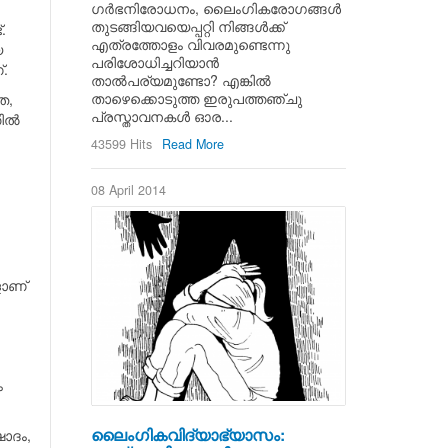
ഗര്‍ഭനിരോധനം, ലൈംഗികരോഗങ്ങള്‍
തുടങ്ങിയവയെപ്പറ്റി നിങ്ങള്‍ക്ക്
.
എത്രത്തോളം വിവരമുണ്ടെന്നു
യ
പരിശോധിച്ചറിയാന്‍
.
താല്‍പര്യമുണ്ടോ? എങ്കില്‍
താഴെക്കൊടുത്ത ഇരുപത്തഞ്ചു
ത,
പ്രസ്താവനകള്‍ ഓര...
ല്‍
43599 Hits
Read More
08 April 2014
ളാണ്
ം
ലൈംഗികവിദ്യാഭ്യാസം:
ഷാദം,