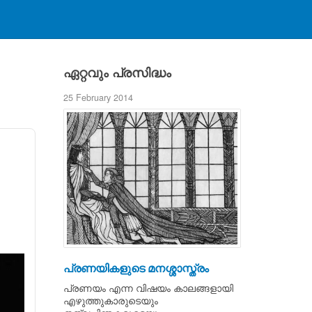
ഏറ്റവും പ്രസിദ്ധം
25 February 2014
പ്രണയികളുടെ മനശ്ശാസ്ത്രം
പ്രണയം എന്ന വിഷയം കാലങ്ങളായി
എഴുത്തുകാരുടെയും