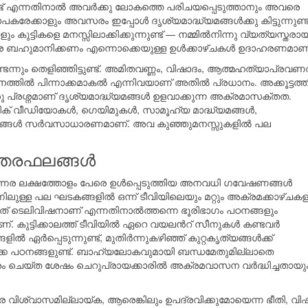
ുണ്ട് എന്നതിനാല്‍ അവര്‍ക്കു ലോകത്തെ പരിചയപ്പെടുത്താനും അവരെ
രേക്കാളും അവസരം ഇപ്പോള്‍ ദൃശ്യമാദ്ധ്യമങ്ങള്‍ക്കു കിട്ടുന്നുണ്ട്
ട്ടികളെ മനസ്സിലാക്കിക്കുന്നുണ്ട് — നമ്മില്‍നിന്നു വ്യത്യസ്തരാ
െ ബഹുമാനിക്കണം എന്നൊക്കെയുള്ള ഉള്‍ക്കാഴ്ചകള്‍ ഉദാഹരണമാണ്
്ടെന്നും തെളിഞ്ഞിട്ടുണ്ട്. അമിതവണ്ണം, വിഷാദം, ആത്മഹത്യാപ്രവണ
്‍ പിന്നാക്കമാകല്‍ എന്നിവയാണ് അതില്‍ പ്രധാനം. അക്കൂട്ടത്തി
 പ്രശ്നമാണ് ദൃശ്യമാദ്ധ്യമങ്ങള്‍ ഉളവാക്കുന്ന അക്രമാസക്തത.
സിക് വീഡിയോകള്‍, ഗെയിമുകള്‍, സാമൂഹ്യ മാദ്ധ്യമങ്ങള്‍,
ങ്ങള്‍ സര്‍വസാധാരണമാണ്. അവ കുഞ്ഞുമനസ്സുകളില്‍ പല
തരഫലങ്ങള്‍
ഒന്നര ലക്ഷത്തോളം പേരെ ഉള്‍പ്പെടുത്തിയ അനവധി ഗവേഷണങ്ങള്‍
ിലുള്ള പല ഘടകങ്ങളില്‍ ഒന്ന്‍ ടീവിയിലെയും മറ്റും അക്രമക്കാഴ്ചക
്ളത് ടെലിവിഷനാണ് എന്നതിനാല്‍ത്തന്നെ ഭൂരിഭാഗം പഠനങ്ങളും
 കുട്ടിക്കാലത്ത് ടീവിയില്‍ ഏറെ വയലന്‍റ് സീനുകള്‍ കണ്ടവര്‍
ഏര്‍പ്പെടുന്നുണ്ട്, മുതിര്‍ന്നുകഴിഞ്ഞ് കുറ്റകൃത്യങ്ങള്‍ക്ക്
്കെ പഠനങ്ങളുണ്ട്. ബാഹ്യലോകവുമായി ബന്ധമേതുമില്ലാതെ
ം ചെയ്ത ശേഷം ചെറുപ്രായക്കാരില്‍ അക്രമവാസന വര്‍ദ്ധിച്ചതായു
വരെ വിശ്വാസമില്ലായ്ക, ആരെങ്കിലും ഉപദ്രവിക്കുമോയെന്ന ഭീതി, വി