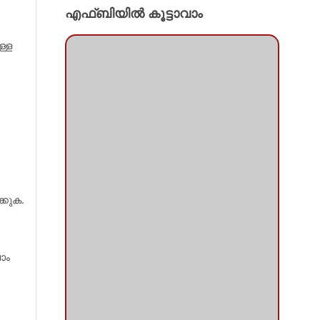
എഫ്ബിയില്‍ കൂട്ടാവാം
ള്ള
്കുക.
ാം